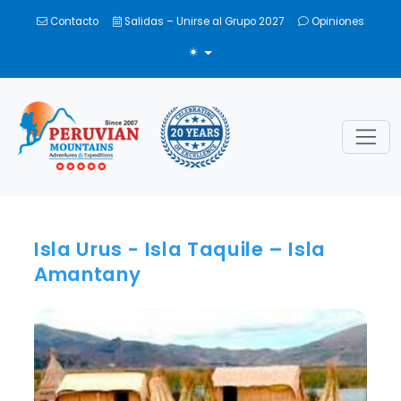
Contacto
Salidas – Unirse al Grupo 2027
Opiniones
ALTERNAR TEMA
Isla Urus - Isla Taquile – Isla
Amantany