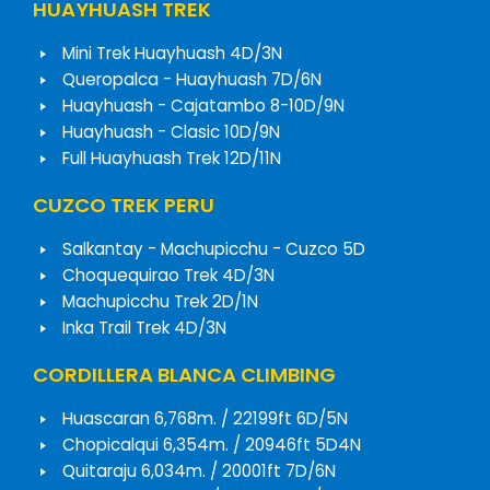
HUAYHUASH TREK
Mini Trek Huayhuash 4D/3N
Queropalca - Huayhuash 7D/6N
Huayhuash - Cajatambo 8-10D/9N
Huayhuash - Clasic 10D/9N
Full Huayhuash Trek 12D/11N
CUZCO TREK PERU
Salkantay - Machupicchu - Cuzco 5D
Choquequirao Trek 4D/3N
Machupicchu Trek 2D/1N
Inka Trail Trek 4D/3N
CORDILLERA BLANCA CLIMBING
Huascaran 6,768m. / 22199ft 6D/5N
Chopicalqui 6,354m. / 20946ft 5D4N
Quitaraju 6,034m. / 20001ft 7D/6N