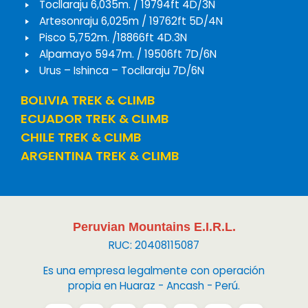
Tocllaraju 6,035m. / 19794ft 4D/3N
Artesonraju 6,025m / 19762ft 5D/4N
Pisco 5,752m. /18866ft 4D.3N
Alpamayo 5947m. / 19506ft 7D/6N
Urus – Ishinca – Tocllaraju 7D/6N
BOLIVIA TREK & CLIMB
ECUADOR TREK & CLIMB
CHILE TREK & CLIMB
ARGENTINA TREK & CLIMB
Peruvian Mountains E.I.R.L.
RUC: 20408115087
Es una empresa legalmente con operación
propia en Huaraz - Ancash - Perú.