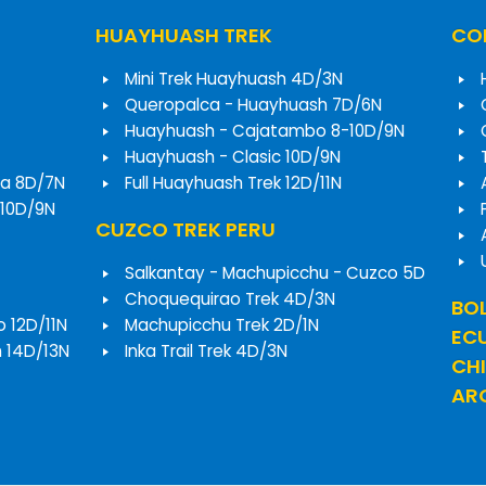
HUAYHUASH TREK
COR
Mini Trek Huayhuash 4D/3N
Queropalca - Huayhuash 7D/6N
Huayhuash - Cajatambo 8-10D/9N
Huayhuash - Clasic 10D/9N
a 8D/7N
Full Huayhuash Trek 12D/11N
 10D/9N
CUZCO TREK PERU
Salkantay - Machupicchu - Cuzco 5D
Choquequirao Trek 4D/3N
BOL
o 12D/11N
Machupicchu Trek 2D/1N
EC
h 14D/13N
Inka Trail Trek 4D/3N
CHI
ARG