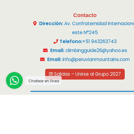
Contacto
Dirección:
Av. Confraternidad Internacion
este N°245
Telefono:
+51 943263743
Email:
climbingguide26@yahoo.es
Email:
info@peruvianmountains.com
Salidas – Unirse al Grupo 2027
Chatear en línea
Copyright © 