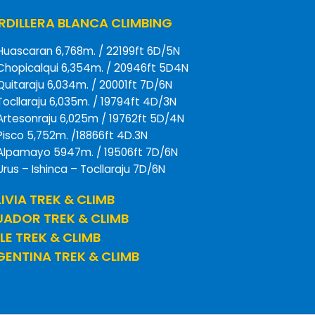
DILLERA BLANCA CLIMBING
Huascaran 6,768m. / 22199ft 6D/5N
Chopicalqui 6,354m. / 20946ft 5D4N
Quitaraju 6,034m. / 20001ft 7D/6N
Tocllaraju 6,035m. / 19794ft 4D/3N
Artesonraju 6,025m / 19762ft 5D/4N
Pisco 5,752m. /18866ft 4D.3N
Alpamayo 5947m. / 19506ft 7D/6N
Urus – Ishinca – Tocllaraju 7D/6N
IVIA TREK & CLIMB
UADOR TREK & CLIMB
LE TREK & CLIMB
ENTINA TREK & CLIMB