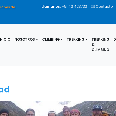
Llamanos:
+51 43 423733
Contacto
ciones de
INICIO
NOSOTROS
CLIMBING
TREKKING
TREKKING
D
&
CLIMBING
dad