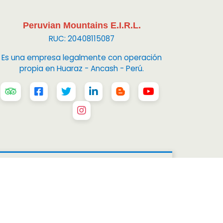
Peruvian Mountains E.I.R.L.
RUC: 20408115087
Es una empresa legalmente con operación
propia en Huaraz - Ancash - Perú.
ins E.I.R.L.
All